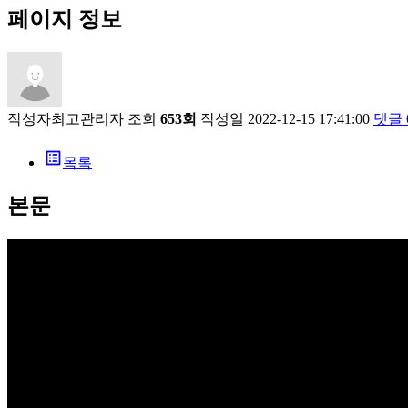
페이지 정보
작성자
최고관리자
조회
653회
작성일
2022-12-15 17:41:00
댓글
list_alt
목록
본문