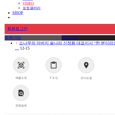
VIDEO
포토갤러리
SHOP
회원로그인
회원가입
공지사항
소나무의 아버지 솔나라 신정화 대표이사 “한 분이라
chevron_right
…
12-15
view_in_ar
content_paste
location_on
제품소개
F·A·Q
오시는길
find_in_page
전체검색